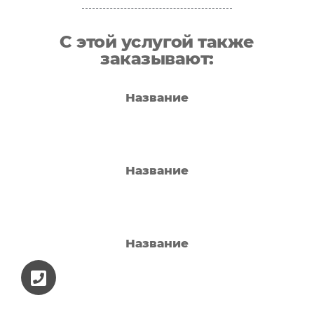
С этой услугой также
заказывают:
Название
Название
Название