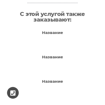
С этой услугой также
заказывают:
Название
Название
Название